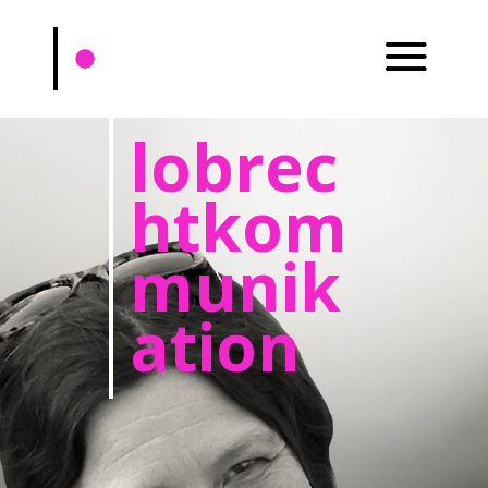
lobrec
htkom
munik
ation